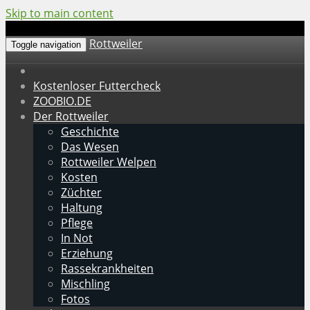
Skip to main content
Rottweiler
Toggle navigation
Kostenloser Futtercheck
ZOOBIO.DE
Der Rottweiler
Geschichte
Das Wesen
Rottweiler Welpen
Kosten
Züchter
Haltung
Pflege
In Not
Erziehung
Rassekrankheiten
Mischling
Fotos