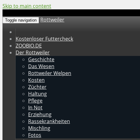
Skip to main content
Rottweiler
Toggle navigation
Kostenloser Futtercheck
ZOOBIO.DE
Der Rottweiler
Geschichte
Das Wesen
Rottweiler Welpen
Kosten
Züchter
Haltung
Pflege
In Not
Erziehung
Rassekrankheiten
Mischling
Fotos