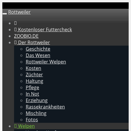
Skip
to
Rottweiler
Toggle
main
navigation
content
Kostenloser Futtercheck
ZOOBIO.DE
Der Rottweiler
Geschichte
Das Wesen
Rottweiler Welpen
Kosten
Züchter
Haltung
Pflege
In Not
Erziehung
Rassekrankheiten
Mischling
Fotos
Welpen