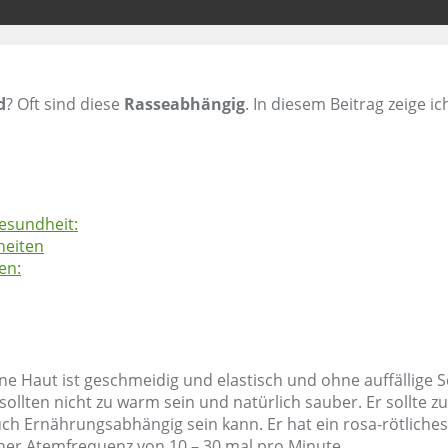
d
? Oft sind diese
Rasseabhängig
. In diesem Beitrag zeige
esundheit:
heiten
en:
ine Haut ist geschmeidig und elastisch und ohne auffällige
ollten nicht zu warm sein und natürlich sauber. Er sollte 
uch Ernährungsabhängig sein kann. Er hat ein rosa-rötliche
iner Atemfrequenz von 10 – 30 mal pro Minute.