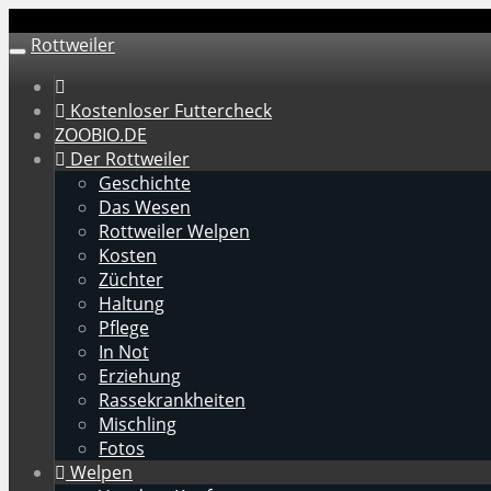
Skip
to
Rottweiler
Toggle
main
navigation
content
Kostenloser Futtercheck
ZOOBIO.DE
Der Rottweiler
Geschichte
Das Wesen
Rottweiler Welpen
Kosten
Züchter
Haltung
Pflege
In Not
Erziehung
Rassekrankheiten
Mischling
Fotos
Welpen