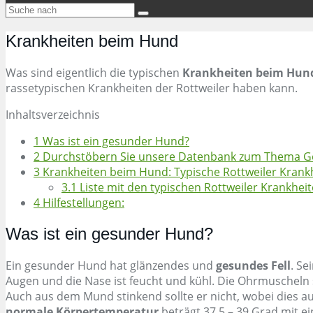
Krankheiten beim Hund
Was sind eigentlich die typischen
Krankheiten beim Hun
rassetypischen Krankheiten der Rottweiler haben kann.
Inhaltsverzeichnis
1
Was ist ein gesunder Hund?
2
Durchstöbern Sie unsere Datenbank zum Thema G
3
Krankheiten beim Hund: Typische Rottweiler Krank
3.1
Liste mit den typischen Rottweiler Krankheit
4
Hilfestellungen:
Was ist ein gesunder Hund?
Ein gesunder Hund hat glänzendes und
gesundes Fell
. Se
Augen und die Nase ist feucht und kühl. Die Ohrmuscheln s
Auch aus dem Mund stinkend sollte er nicht, wobei dies a
normale Körpertemperatur
beträgt 37,5 – 39 Grad mit e