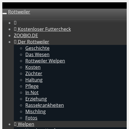
Skip
to
Rottweiler
Toggle
main
navigation
content
Kostenloser Futtercheck
ZOOBIO.DE
Der Rottweiler
Geschichte
Das Wesen
Rottweiler Welpen
Kosten
Züchter
Haltung
Pflege
In Not
Erziehung
Rassekrankheiten
Mischling
Fotos
Welpen