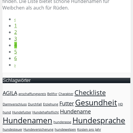
finden. Die Liste bietet schöne Hundenamen für
Weibchen als auch für Rüden.
‹
1
2
3
4
5
6
›
Schlagwörter
Checkliste
AGILA
anschaffungspreis
Bellfor
Charakter
Gesundheit
Futter
Darmverschluss
Durchfall
Erziehung
HD
Hundename
hund
Hundefutter
Hundehaftpflicht
Hundenamen
Hundesprache
hunderasse
hundesteuer
Hundeversicherung
hundewelpen
Kosten pro Jahr