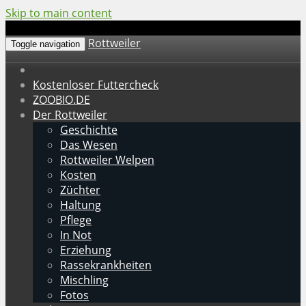
Skip to main content
Rottweiler
Toggle navigation
Kostenloser Futtercheck
ZOOBIO.DE
Der Rottweiler
Geschichte
Das Wesen
Rottweiler Welpen
Kosten
Züchter
Haltung
Pflege
In Not
Erziehung
Rassekrankheiten
Mischling
Fotos