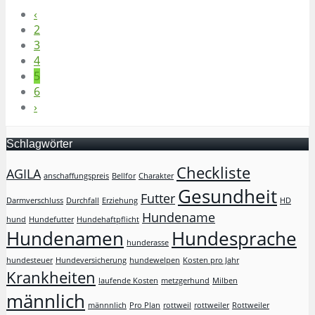
‹
2
3
4
5
6
›
Schlagwörter
Checkliste
AGILA
anschaffungspreis
Bellfor
Charakter
Gesundheit
Futter
Darmverschluss
Durchfall
Erziehung
HD
Hundename
hund
Hundefutter
Hundehaftpflicht
Hundenamen
Hundesprache
hunderasse
hundesteuer
Hundeversicherung
hundewelpen
Kosten pro Jahr
Krankheiten
laufende Kosten
metzgerhund
Milben
männlich
männnlich
Pro Plan
rottweil
rottweiler
Rottweiler